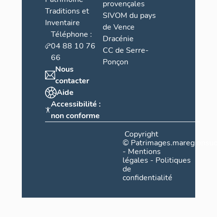
provençales
Traditions et
SIVOM du pays
Inventaire
de Vence
Téléphone :
Dracénie
04 88 10 76
CC de Serre-
66
Ponçon
Nous
contacter
Aide
Accessibilité :
non conforme
Copyright
©
Patrimages.maregionsud
-
Mentions
légales
-
Politiques
de
confidentialité