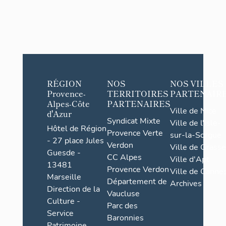
RÉGION
NOS
NOS VILLES
Provence-
TERRITOIRES
PARTENAIR
Alpes-Côte
PARTENAIRES
Ville de Nice
d'Azur
Syndicat Mixte
Ville de l'Isle-
Hôtel de Région
Provence Verte
sur-la-Sorgue
- 27 place Jules
Verdon
Ville de Grasse
Guesde -
CC Alpes
Ville d'Apt
13481
Provence Verdon
Ville de Cannes
Marseille
Département de
Archives
Direction de la
Vaucluse
Culture -
Parc des
Service
Baronnies
Patrimoine