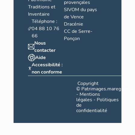
provençales
Traditions et
SIVOM du pays
Inventaire
de Vence
Téléphone :
Dracénie
04 88 10 76
CC de Serre-
66
Ponçon
Nous
contacter
Aide
Accessibilité :
non conforme
Copyright
©
Patrimages.maregionsud
-
Mentions
légales
-
Politiques
de
confidentialité