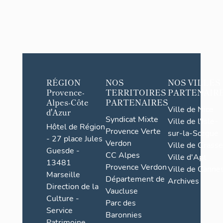
RÉGION
NOS
NOS VILLES
Provence-
TERRITOIRES
PARTENAIR
Alpes-Côte
PARTENAIRES
Ville de Nice
d'Azur
Syndicat Mixte
Ville de l'Isle-
Hôtel de Région
Provence Verte
sur-la-Sorgue
- 27 place Jules
Verdon
Ville de Grasse
Guesde -
CC Alpes
Ville d'Apt
13481
Provence Verdon
Ville de Cannes
Marseille
Département de
Archives
Direction de la
Vaucluse
Culture -
Parc des
Service
Baronnies
Patrimoine