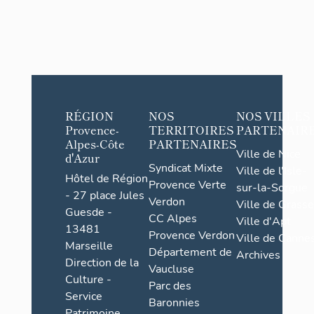
RÉGION
NOS
NOS VILLES
Provence-
TERRITOIRES
PARTENAIR
Alpes-Côte
PARTENAIRES
Ville de Nice
d'Azur
Syndicat Mixte
Ville de l'Isle-
Hôtel de Région
Provence Verte
sur-la-Sorgue
- 27 place Jules
Verdon
Ville de Grasse
Guesde -
CC Alpes
Ville d'Apt
13481
Provence Verdon
Ville de Cannes
Marseille
Département de
Archives
Direction de la
Vaucluse
Culture -
Parc des
Service
Baronnies
Patrimoine