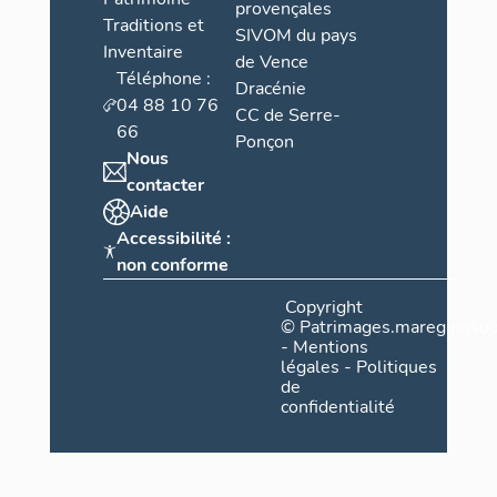
provençales
Traditions et
SIVOM du pays
Inventaire
de Vence
Téléphone :
Dracénie
04 88 10 76
CC de Serre-
66
Ponçon
Nous
contacter
Aide
Accessibilité :
non conforme
Copyright
©
Patrimages.maregionsud
-
Mentions
légales
-
Politiques
de
confidentialité