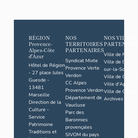
RÉGION
NOS
NOS VILLES
Provence-
TERRITOIRES
PARTENAIR
Alpes-Côte
PARTENAIRES
Ville de Nice
d'Azur
Syndicat Mixte
Ville de l'Isle-
Hôtel de Région
Provence Verte
sur-la-Sorgue
- 27 place Jules
Verdon
Ville de Grasse
Guesde -
CC Alpes
Ville d'Apt
13481
Provence Verdon
Ville de Cannes
Marseille
Département de
Archives
Direction de la
Vaucluse
Culture -
Parc des
Service
Baronnies
Patrimoine
provençales
Traditions et
SIVOM du pays