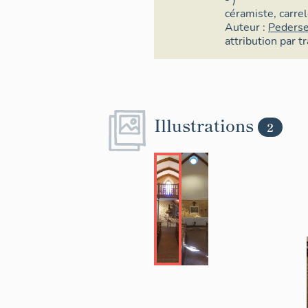
- )
céramiste
,
carre
Auteur :
Pederse
attribution par t
Illustrations
2