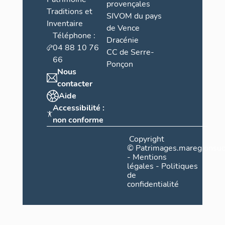
provençales
Traditions et
SIVOM du pays
Inventaire
de Vence
Téléphone :
Dracénie
04 88 10 76
CC de Serre-
66
Ponçon
Nous
contacter
Aide
Accessibilité :
non conforme
Copyright
©
Patrimages.maregionsud
-
Mentions
légales
-
Politiques
de
confidentialité