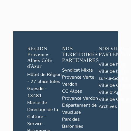
RÉGION
NOS
NOS VILLES
Provence-
TERRITOIRES
PARTENAIR
Alpes-Côte
PARTENAIRES
Ville de Nice
d'Azur
Syndicat Mixte
Ville de l'Isle-
Hôtel de Région
Provence Verte
sur-la-Sorgue
- 27 place Jules
Verdon
Ville de Grasse
Guesde -
CC Alpes
Ville d'Apt
13481
Provence Verdon
Ville de Cannes
Marseille
Département de
Archives
Direction de la
Vaucluse
Culture -
Parc des
Service
Baronnies
Patrimoine