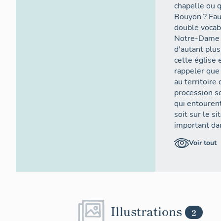
chapelle ou q
Bouyon ? Faut
double vocabl
Notre-Dame d
d'autant plus
cette église 
rappeler que 
au territoire
procession so
qui entourent
soit sur le si
important dan
qu'une église
Voir tout
comme but d
La chapell
En 1705, lors
mentionne la 
située [curie
Illustrations
2
Bernardin et 