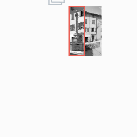
mètres. Ces 
figure sur le
1846, conser
indique que l
Aujourd'hui l'
La chapell
Selon la visi
est située à
mesure 18 x 
une autre vis
sommes arriv
septembre v
cheval à une 
chapelle Sain
on nous a di
qui demeurait
La chapelle 
chapelle privé