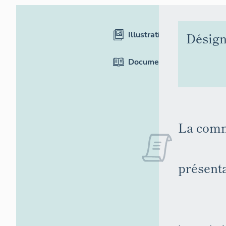
Illustrations
Désign
Documentation
La com
présenta