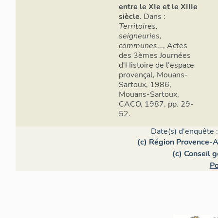
entre le XIe et le XIIIe
siècle
. Dans :
Territoires,
seigneuries,
communes
..., Actes
des 3èmes Journées
d'Histoire de l'espace
provençal, Mouans-
Sartoux, 1986,
Mouans-Sartoux,
CACO, 1987, pp. 29-
52.
Date(s) d'enquête 
(c) Région Provence-A
(c) Conseil 
Po