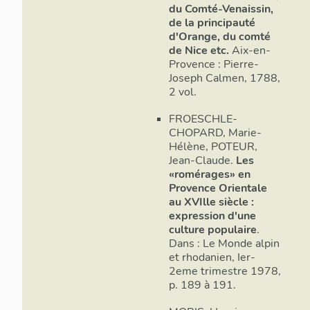
borde au sud
du Comté-Venaissin,
de la principauté
Il semble don
d'Orange, du comté
Moyen Age. C
de Nice etc.
Aix-en-
Bouyon, dont
Provence : Pierre-
essentiellemen
Joseph Calmen, 1788,
deux fortere
2 vol.
problème sort
seulement que
FROESCHLE-
CHOPARD, Marie-
château de Bo
Hélène, POTEUR,
correspond à 
Jean-Claude.
Les
part, la prés
«romérages» en
contemporain
Provence Orientale
qui marque la
au XVIlle siècle :
orientale. Quo
expression d'une
à-dire un vil
culture populaire
.
liste des agg
Dans : Le Monde alpin
entre Ludovic
et rhodanien, Ier-
lors de la ce
2eme trimestre 1978,
p. 189 à 191.