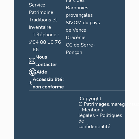
Parc des
Service
Baronnies
Patrimoine
provençales
Traditions et
SIVOM du pays
Inventaire
de Vence
Téléphone :
Dracénie
04 88 10 76
CC de Serre-
66
Ponçon
Nous
contacter
Aide
Accessibilité :
non conforme
Copyright
©
Patrimages.maregionsud
-
Mentions
légales
-
Politiques
de
confidentialité