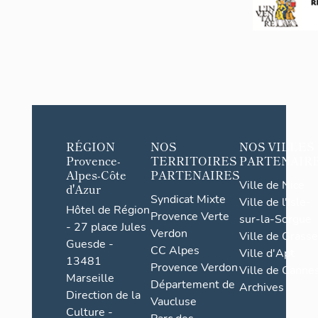
RÉGION
NOS
NOS VILLES
Provence-
TERRITOIRES
PARTENAIR
Alpes-Côte
PARTENAIRES
Ville de Nice
d'Azur
Syndicat Mixte
Ville de l'Isle-
Hôtel de Région
Provence Verte
sur-la-Sorgue
- 27 place Jules
Verdon
Ville de Grasse
Guesde -
CC Alpes
Ville d'Apt
13481
Provence Verdon
Ville de Cannes
Marseille
Département de
Archives
Direction de la
Vaucluse
Culture -