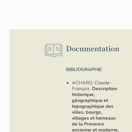
est de nouvea
Carte des fro
Elle a du êtr
pas comme li
Les châte
Documentation
Le village ac
plan dont l'
des restes d'
observés. L'e
BIBLIOGRAPHIE
dont elle se 
suggèrent ég
ACHARD, Claude-
Bouyon a pou
François.
Description
mètres au nor
historique,
chapelle Sain
géographique et
traces bien v
topographique des
villes, bourgs,
Elle se prése
villages et hameaux
dont les axe
de la Provence
donjon, de 5 
ancienne et moderne,