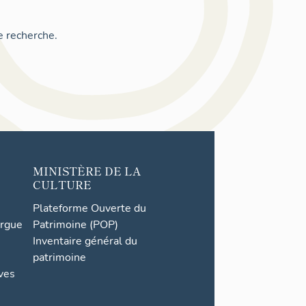
e recherche.
MINISTÈRE DE LA
CULTURE
Plateforme Ouverte du
orgue
Patrimoine (POP)
Inventaire général du
patrimoine
ives