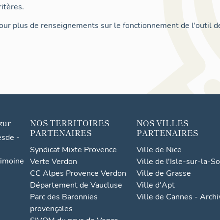
itères.
ur plus de renseignements sur le fonctionnement de l'outil d
zur
NOS TERRITOIRES
NOS VILLES
PARTENAIRES
PARTENAIRES
esde -
Syndicat Mixte Provence
Ville de Nice
rimoine
Verte Verdon
Ville de l'Isle-sur-la-S
CC Alpes Provence Verdon
Ville de Grasse
Département de Vaucluse
Ville d'Apt
Parc des Baronnies
Ville de Cannes - Arch
provençales