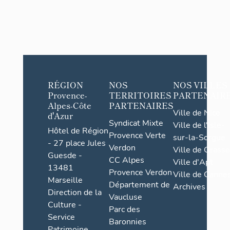
RÉGION
NOS
NOS VILLES
Provence-
TERRITOIRES
PARTENAIR
Alpes-Côte
PARTENAIRES
Ville de Nice
d'Azur
Syndicat Mixte
Ville de l'Isle-
Hôtel de Région
Provence Verte
sur-la-Sorgue
- 27 place Jules
Verdon
Ville de Grasse
Guesde -
CC Alpes
Ville d'Apt
13481
Provence Verdon
Ville de Cannes
Marseille
Département de
Archives
Direction de la
Vaucluse
Culture -
Parc des
Service
Baronnies
Patrimoine