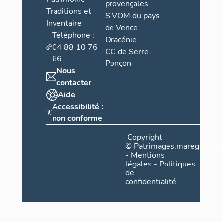
provençales
Traditions et
SIVOM du pays
Inventaire
de Vence
Téléphone :
Dracénie
04 88 10 76
CC de Serre-
66
Ponçon
Nous
contacter
Aide
Accessibilité :
non conforme
Copyright
©
Patrimages.maregionsud
-
Mentions
légales
-
Politiques
de
confidentialité