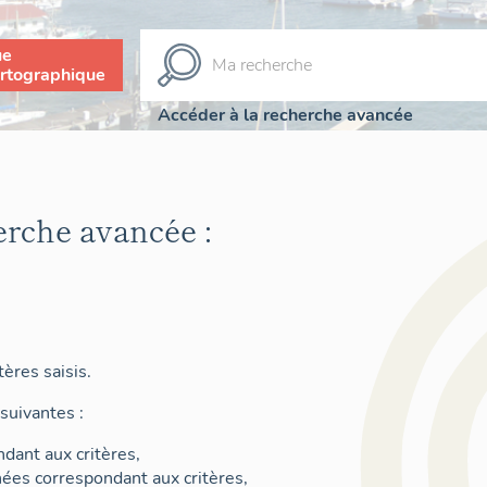
ue
rtographique
Accéder à la recherche avancée
erche avancée :
ères saisis.
suivantes :
dant aux critères,
nées correspondant aux critères,