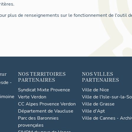
itères.
ur plus de renseignements sur le fonctionnement de l'outil d
zur
NOS TERRITOIRES
NOS VILLES
PARTENAIRES
PARTENAIRES
esde -
Syndicat Mixte Provence
Ville de Nice
rimoine
Verte Verdon
Ville de l'Isle-sur-la-S
CC Alpes Provence Verdon
Ville de Grasse
Département de Vaucluse
Ville d'Apt
Parc des Baronnies
Ville de Cannes - Arch
provençales