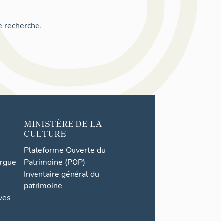
e recherche.
MINISTÈRE DE LA
CULTURE
Plateforme Ouverte du
orgue
Patrimoine (POP)
Inventaire général du
patrimoine
ives