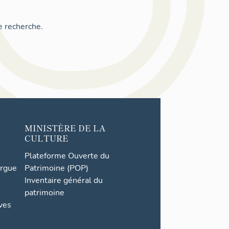
e recherche.
MINISTÈRE DE LA
CULTURE
Plateforme Ouverte du
orgue
Patrimoine (POP)
Inventaire général du
patrimoine
ives