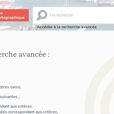
ue
rtographique
Accéder à la recherche avancée
erche avancée :
ères saisis.
suivantes :
dant aux critères,
nées correspondant aux critères,