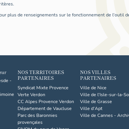
itères.
ur plus de renseignements sur le fonctionnement de l'outil d
zur
NOS TERRITOIRES
NOS VILLES
PARTENAIRES
PARTENAIRES
esde -
Syndicat Mixte Provence
Ville de Nice
rimoine
Verte Verdon
Ville de l'Isle-sur-la-S
CC Alpes Provence Verdon
Ville de Grasse
Département de Vaucluse
Ville d'Apt
Parc des Baronnies
Ville de Cannes - Arch
provençales