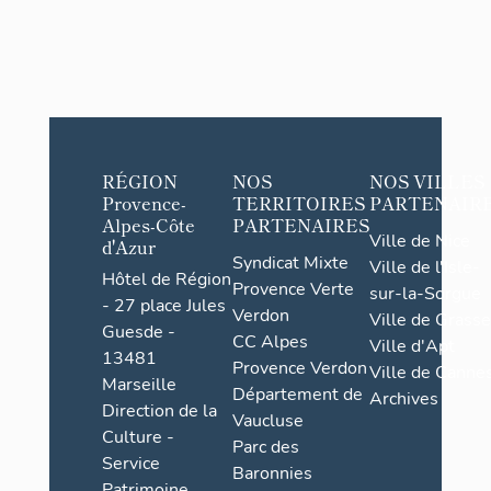
RÉGION
NOS
NOS VILLES
Provence-
TERRITOIRES
PARTENAIR
Alpes-Côte
PARTENAIRES
Ville de Nice
d'Azur
Syndicat Mixte
Ville de l'Isle-
Hôtel de Région
Provence Verte
sur-la-Sorgue
- 27 place Jules
Verdon
Ville de Grasse
Guesde -
CC Alpes
Ville d'Apt
13481
Provence Verdon
Ville de Cannes
Marseille
Département de
Archives
Direction de la
Vaucluse
Culture -
Parc des
Service
Baronnies
Patrimoine