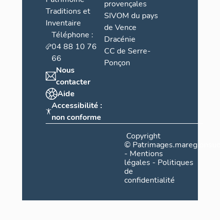
provençales
Traditions et
SIVOM du pays
Inventaire
de Vence
Téléphone :
Dracénie
04 88 10 76
CC de Serre-
66
Ponçon
Nous
contacter
Aide
Accessibilité :
non conforme
Copyright
©
Patrimages.maregionsud
-
Mentions
légales
-
Politiques
de
confidentialité