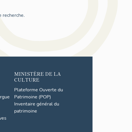
e recherche.
MINISTÈRE DE LA
CULTURE
Plateforme Ouverte du
orgue
Patrimoine (POP)
Inventaire général du
patrimoine
ives