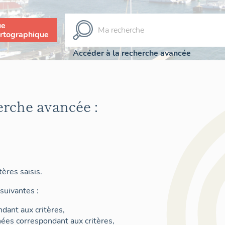
ue
rtographique
Accéder à la recherche avancée
erche avancée :
ères saisis.
suivantes :
dant aux critères,
nées correspondant aux critères,