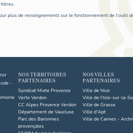
itères.
ur plus de renseignements sur le fonctionnement de l'outil d
zur
NOS TERRITOIRES
NOS VILLES
PARTENAIRES
PARTENAIRES
esde -
Syndicat Mixte Provence
Ville de Nice
rimoine
Verte Verdon
Ville de l'Isle-sur-la-S
CC Alpes Provence Verdon
Ville de Grasse
Département de Vaucluse
Ville d'Apt
Parc des Baronnies
Ville de Cannes - Arch
provençales