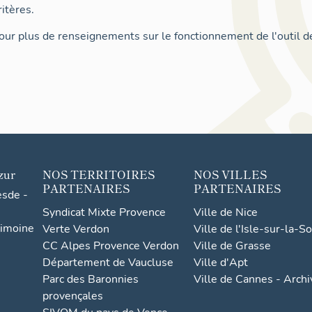
itères.
ur plus de renseignements sur le fonctionnement de l'outil d
zur
NOS TERRITOIRES
NOS VILLES
PARTENAIRES
PARTENAIRES
esde -
Syndicat Mixte Provence
Ville de Nice
rimoine
Verte Verdon
Ville de l'Isle-sur-la-S
CC Alpes Provence Verdon
Ville de Grasse
Département de Vaucluse
Ville d'Apt
Parc des Baronnies
Ville de Cannes - Arch
provençales