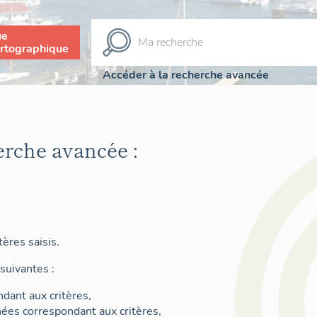
ue
rtographique
Accéder à la recherche avancée
erche avancée :
ères saisis.
suivantes :
dant aux critères,
nées correspondant aux critères,