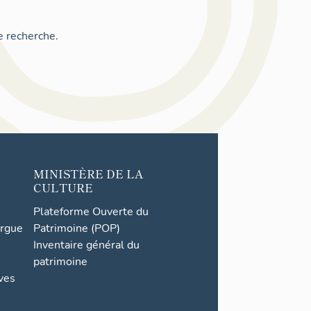
e recherche.
MINISTÈRE DE LA
CULTURE
Plateforme Ouverte du
orgue
Patrimoine (POP)
Inventaire général du
patrimoine
ives