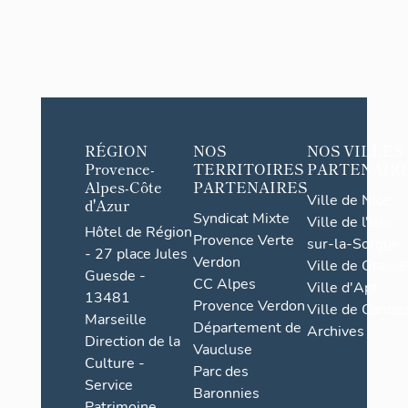
RÉGION
NOS
NOS VILLES
Provence-
TERRITOIRES
PARTENAIR
Alpes-Côte
PARTENAIRES
Ville de Nice
d'Azur
Syndicat Mixte
Ville de l'Isle-
Hôtel de Région
Provence Verte
sur-la-Sorgue
- 27 place Jules
Verdon
Ville de Grasse
Guesde -
CC Alpes
Ville d'Apt
13481
Provence Verdon
Ville de Cannes
Marseille
Département de
Archives
Direction de la
Vaucluse
Culture -
Parc des
Service
Baronnies
Patrimoine