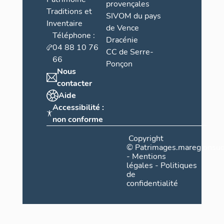
provençales
Traditions et
SIVOM du pays
Inventaire
de Vence
Téléphone :
Dracénie
04 88 10 76
CC de Serre-
66
Ponçon
Nous
contacter
Aide
Accessibilité :
non conforme
Copyright
©
Patrimages.maregionsud
-
Mentions
légales
-
Politiques
de
confidentialité