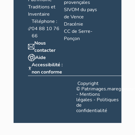
provençales
Traditions et
SIVOM du pays
Inventaire
de Vence
Téléphone :
Dracénie
04 88 10 76
CC de Serre-
66
Ponçon
Nous
contacter
Aide
Accessibilité :
non conforme
Copyright
©
Patrimages.maregionsud
-
Mentions
légales
-
Politiques
de
confidentialité