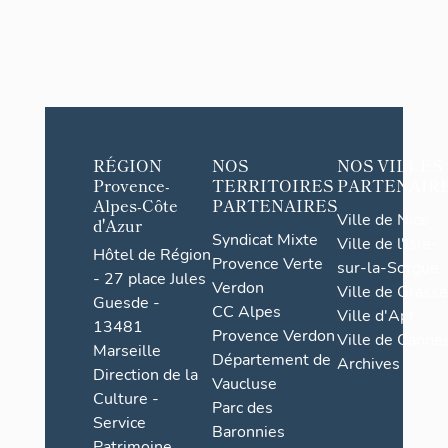
RÉGION
NOS
NOS VILLES
Provence-
TERRITOIRES
PARTENAIR
Alpes-Côte
PARTENAIRES
Ville de Nice
d'Azur
Syndicat Mixte
Ville de l'Isle-
Hôtel de Région
Provence Verte
sur-la-Sorgue
- 27 place Jules
Verdon
Ville de Grasse
Guesde -
CC Alpes
Ville d'Apt
13481
Provence Verdon
Ville de Cannes
Marseille
Département de
Archives
Direction de la
Vaucluse
Culture -
Parc des
Service
Baronnies
Patrimoine