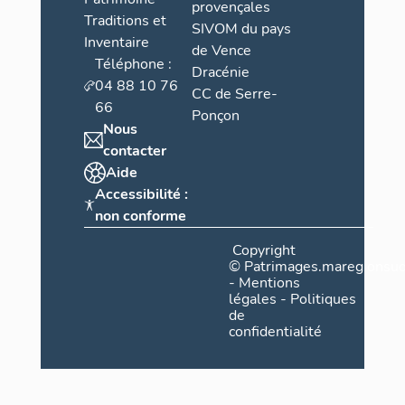
provençales
Traditions et
SIVOM du pays
Inventaire
de Vence
Téléphone :
Dracénie
04 88 10 76
CC de Serre-
66
Ponçon
Nous
contacter
Aide
Accessibilité :
non conforme
Copyright
©
Patrimages.maregionsud
-
Mentions
légales
-
Politiques
de
confidentialité