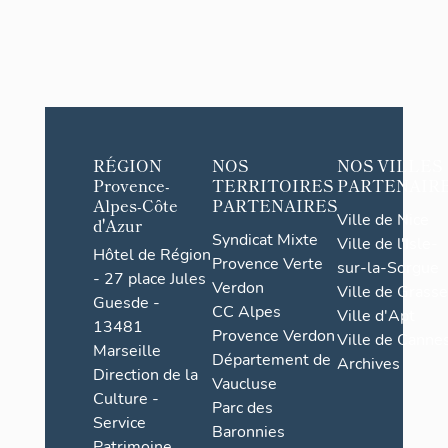
RÉGION
NOS
NOS VILLES
Provence-
TERRITOIRES
PARTENAIR
Alpes-Côte
PARTENAIRES
Ville de Nice
d'Azur
Syndicat Mixte
Ville de l'Isle-
Hôtel de Région
Provence Verte
sur-la-Sorgue
- 27 place Jules
Verdon
Ville de Grasse
Guesde -
CC Alpes
Ville d'Apt
13481
Provence Verdon
Ville de Cannes
Marseille
Département de
Archives
Direction de la
Vaucluse
Culture -
Parc des
Service
Baronnies
Patrimoine