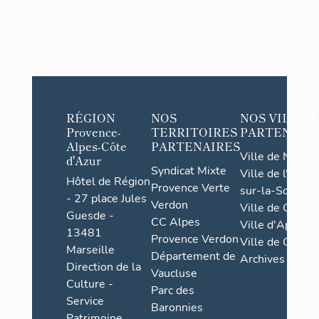
RÉGION
NOS
NOS VILLES
Provence-
TERRITOIRES
PARTENAIR
Alpes-Côte
PARTENAIRES
Ville de Nice
d'Azur
Syndicat Mixte
Ville de l'Isle-
Hôtel de Région
Provence Verte
sur-la-Sorgue
- 27 place Jules
Verdon
Ville de Grasse
Guesde -
CC Alpes
Ville d'Apt
13481
Provence Verdon
Ville de Cannes
Marseille
Département de
Archives
Direction de la
Vaucluse
Culture -
Parc des
Service
Baronnies
Patrimoine