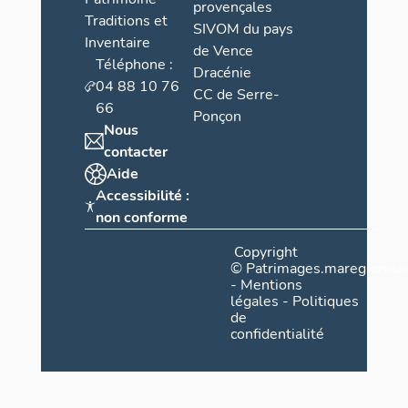
provençales
Traditions et
SIVOM du pays
Inventaire
de Vence
Téléphone :
Dracénie
04 88 10 76
CC de Serre-
66
Ponçon
Nous
contacter
Aide
Accessibilité :
non conforme
Copyright
©
Patrimages.maregionsud
-
Mentions
légales
-
Politiques
de
confidentialité