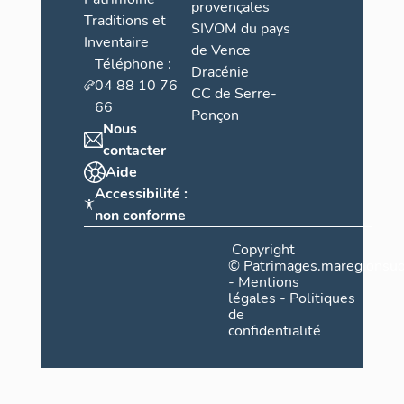
provençales
Traditions et
SIVOM du pays
Inventaire
de Vence
Téléphone :
Dracénie
04 88 10 76
CC de Serre-
66
Ponçon
Nous
contacter
Aide
Accessibilité :
non conforme
Copyright
©
Patrimages.maregionsud
-
Mentions
légales
-
Politiques
de
confidentialité