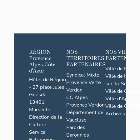
RÉGION
NOS
NOS VILLES
Provence-
TERRITOIRES
PARTENAIR
Alpes-Côte
PARTENAIRES
Ville de Nice
d'Azur
Syndicat Mixte
Ville de l'Isle-
Hôtel de Région
Provence Verte
sur-la-Sorgue
- 27 place Jules
Verdon
Ville de Grasse
Guesde -
CC Alpes
Ville d'Apt
13481
Provence Verdon
Ville de Cannes
Marseille
Département de
Archives
Direction de la
Vaucluse
Culture -
Parc des
Service
Baronnies
Patrimoine