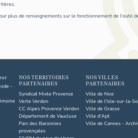
itères.
ur plus de renseignements sur le fonctionnement de l'outil d
zur
NOS TERRITOIRES
NOS VILLES
PARTENAIRES
PARTENAIRES
esde -
Syndicat Mixte Provence
Ville de Nice
rimoine
Verte Verdon
Ville de l'Isle-sur-la-S
CC Alpes Provence Verdon
Ville de Grasse
Département de Vaucluse
Ville d'Apt
Parc des Baronnies
Ville de Cannes - Arch
provençales