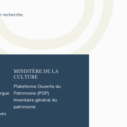
e recherche.
MINISTÈRE DE LA
CULTURE
Plateforme Ouverte du
orgue
Patrimoine (POP)
Inventaire général du
patrimoine
ives