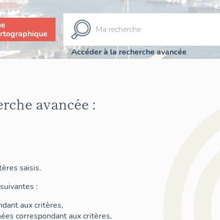
ue
rtographique
Accéder à la recherche avancée
erche avancée :
ères saisis.
suivantes :
dant aux critères,
nées correspondant aux critères,