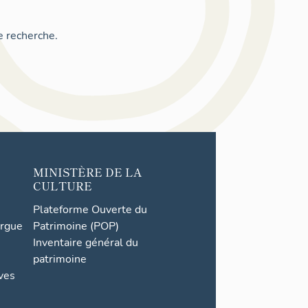
e recherche.
MINISTÈRE DE LA
CULTURE
Plateforme Ouverte du
orgue
Patrimoine (POP)
Inventaire général du
patrimoine
ives