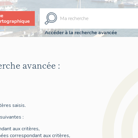
ue
rtographique
Accéder à la recherche avancée
erche avancée :
ères saisis.
suivantes :
dant aux critères,
nées correspondant aux critères,