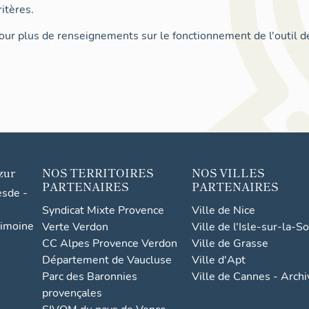
itères.
ur plus de renseignements sur le fonctionnement de l'outil d
zur
NOS TERRITOIRES
NOS VILLES
PARTENAIRES
PARTENAIRES
esde -
Syndicat Mixte Provence
Ville de Nice
rimoine
Verte Verdon
Ville de l'Isle-sur-la-S
CC Alpes Provence Verdon
Ville de Grasse
Département de Vaucluse
Ville d'Apt
Parc des Baronnies
Ville de Cannes - Arch
provençales