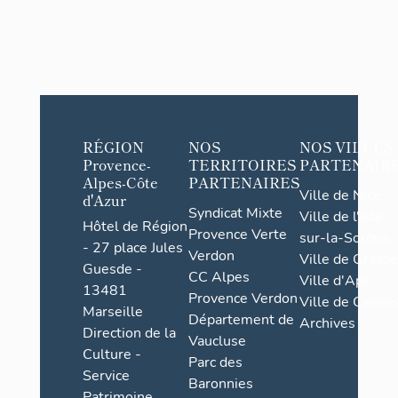
RÉGION
NOS
NOS VILLES
Provence-
TERRITOIRES
PARTENAIR
Alpes-Côte
PARTENAIRES
Ville de Nice
d'Azur
Syndicat Mixte
Ville de l'Isle-
Hôtel de Région
Provence Verte
sur-la-Sorgue
- 27 place Jules
Verdon
Ville de Grasse
Guesde -
CC Alpes
Ville d'Apt
13481
Provence Verdon
Ville de Cannes
Marseille
Département de
Archives
Direction de la
Vaucluse
Culture -
Parc des
Service
Baronnies
Patrimoine