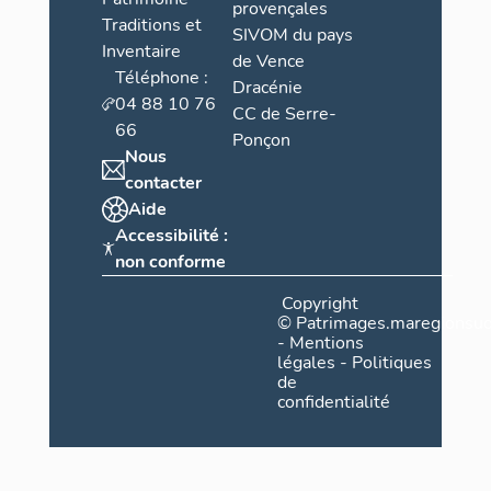
provençales
Traditions et
SIVOM du pays
Inventaire
de Vence
Téléphone :
Dracénie
04 88 10 76
CC de Serre-
66
Ponçon
Nous
contacter
Aide
Accessibilité :
non conforme
Copyright
©
Patrimages.maregionsud
-
Mentions
légales
-
Politiques
de
confidentialité