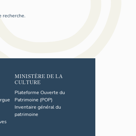
e recherche.
MINISTÈRE DE LA
CULTURE
Plateforme Ouverte du
orgue
Patrimoine (POP)
Inventaire général du
patrimoine
ives