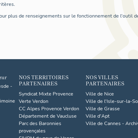
itères.
ur plus de renseignements sur le fonctionnement de l'outil d
zur
NOS TERRITOIRES
NOS VILLES
PARTENAIRES
PARTENAIRES
esde -
Syndicat Mixte Provence
Ville de Nice
rimoine
Verte Verdon
Ville de l'Isle-sur-la-S
CC Alpes Provence Verdon
Ville de Grasse
Département de Vaucluse
Ville d'Apt
Parc des Baronnies
Ville de Cannes - Arch
provençales