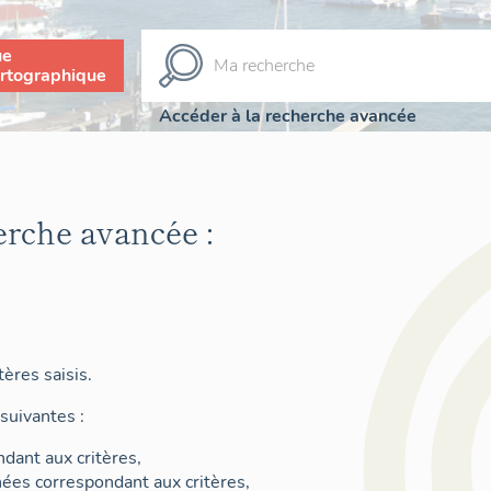
ue
rtographique
Accéder à la recherche avancée
erche avancée :
ères saisis.
suivantes :
dant aux critères,
nées correspondant aux critères,