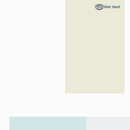
Provence-
Voir tout
Alpes-Côte
d'Azur -
Inventaire
général