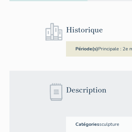
Historique
Période(s)
Principale :
2e m
Description
Catégories
sculpture