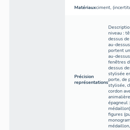
Matériaux
ciment
, (incerti
Descriptio
niveau : t
dessus de 
au-dessus 
portent u
au-dessus 
fenêtres d
dessus des
stylisée e
Précision
porte, de p
représentations
stylisée, 
cordon ave
animalière
épagneul :
médaillon) 
figures (pu
monogramm
médaillon,