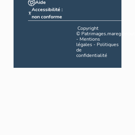
Aide
Accessibilité :
non conforme
Copyright
©
Patrimages.maregionsud
-
Mentions
légales
-
Politiques
de
confidentialité