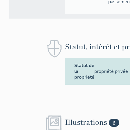
passement
Statut, intérêt et p
Statut de
la
propriété privée
propriété
Illustrations
6