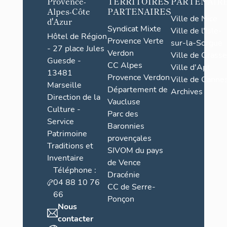
Provence-
TERRITOIRES
PARTENAIR
Alpes-Côte
PARTENAIRES
Ville de Nice
d'Azur
Syndicat Mixte
Ville de l'Isle-
Hôtel de Région
Provence Verte
sur-la-Sorgue
- 27 place Jules
Verdon
Ville de Grasse
Guesde -
CC Alpes
Ville d'Apt
13481
Provence Verdon
Ville de Cannes
Marseille
Département de
Archives
Direction de la
Vaucluse
Culture -
Parc des
Service
Baronnies
Patrimoine
provençales
Traditions et
SIVOM du pays
Inventaire
de Vence
Téléphone :
Dracénie
04 88 10 76
CC de Serre-
66
Ponçon
Nous
contacter