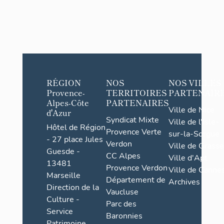
RÉGION
NOS
NOS VILLES
Provence-
TERRITOIRES
PARTENAIR
Alpes-Côte
PARTENAIRES
Ville de Nice
d'Azur
Syndicat Mixte
Ville de l'Isle-
Hôtel de Région
Provence Verte
sur-la-Sorgue
- 27 place Jules
Verdon
Ville de Grasse
Guesde -
CC Alpes
Ville d'Apt
13481
Provence Verdon
Ville de Cannes
Marseille
Département de
Archives
Direction de la
Vaucluse
Culture -
Parc des
Service
Baronnies
Patrimoine