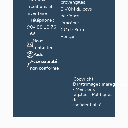
provençales
Traditions et
SIVOM du pays
Inventaire
de Vence
Téléphone :
Dracénie
04 88 10 76
CC de Serre-
66
Ponçon
Nous
contacter
Aide
Accessibilité :
non conforme
Copyright
©
Patrimages.maregionsud
-
Mentions
légales
-
Politiques
de
confidentialité