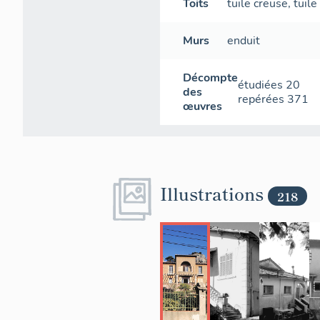
Toits
tuile creuse
,
tuil
Murs
enduit
Décompte
Secti
étudiées
20
des
repérées
371
œuvres
Illustrations
218