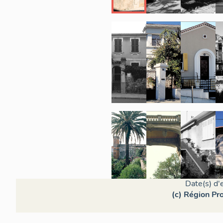
Secti
Date(s) d'
(c) Région Pr
Secti