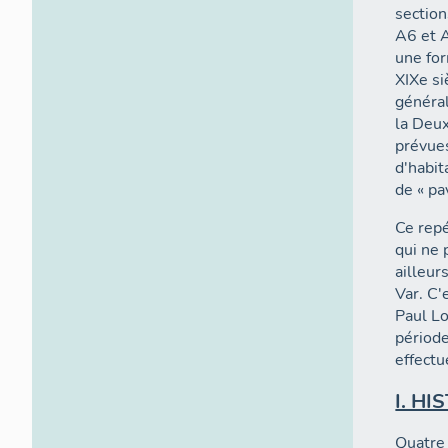
section
A6 et A
une for
XIXe si
général
la Deu
prévue
d'habit
de « pa
Ce repé
qui ne 
ailleur
Var. C'
Paul Lo
période
effectu
I. H
Quatre