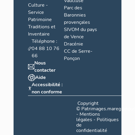
Vaucluse
Culture -
Parc des
Service
Baronnies
Patrimoine
provençales
Traditions et
SIVOM du pays
Inventaire
de Vence
Téléphone :
Dracénie
Sect
04 88 10 76
CC de Serre-
66
Ponçon
Nous
contacter
Aide
Accessibilité :
non conforme
Copyright
©
Patrimages.maregionsud
-
Mentions
légales
-
Politiques
de
confidentialité