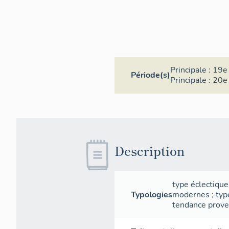
C'est l
(1870)
dossie
IA8300
La vill
exempla
Principale :
19e 
Période(s)
Principale :
20e 
de même
qualité
Description
type éclectique
Typologies
modernes
;
typ
tendance prove