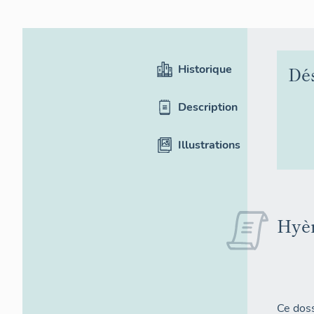
Historique
Dé
Description
Illustrations
Hyèr
Ce doss