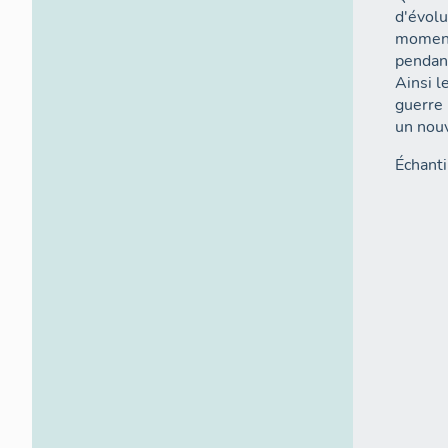
d'évolu
moments
pendant
Ainsi l
guerre 
un nouv
Échanti