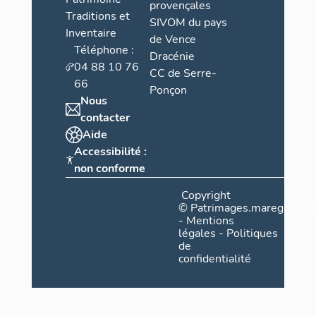
provençales
Traditions et
SIVOM du pays
Inventaire
de Vence
Téléphone :
Dracénie
04 88 10 76
CC de Serre-
66
Ponçon
Nous
contacter
Aide
Accessibilité :
non conforme
Copyright
©
Patrimages.maregionsud
-
Mentions
légales
-
Politiques
de
confidentialité