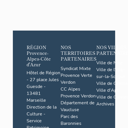
RÉGION
NOS
NOS VILLES
Provence-
TERRITOIRES
PARTENAIR
Alpes-Côte
PARTENAIRES
Ville de Nice
d'Azur
Syndicat Mixte
Ville de l'Isle-
Hôtel de Région
Provence Verte
sur-la-Sorgue
- 27 place Jules
Verdon
Ville de Grasse
Guesde -
CC Alpes
Ville d'Apt
13481
Provence Verdon
Ville de Cannes
Marseille
Département de
Archives
Direction de la
Vaucluse
Culture -
Parc des
Service
Baronnies
Patrimoine