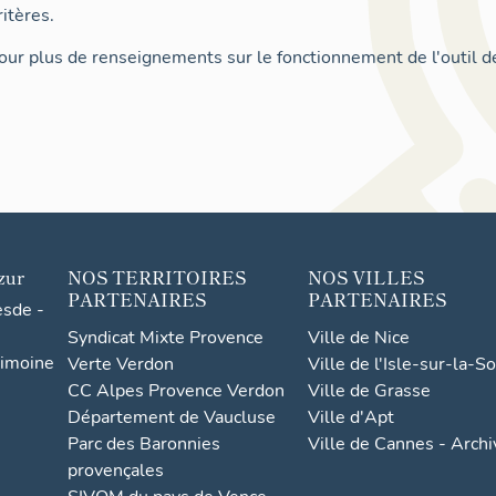
itères.
ur plus de renseignements sur le fonctionnement de l'outil d
zur
NOS TERRITOIRES
NOS VILLES
PARTENAIRES
PARTENAIRES
esde -
Syndicat Mixte Provence
Ville de Nice
rimoine
Verte Verdon
Ville de l'Isle-sur-la-S
CC Alpes Provence Verdon
Ville de Grasse
Département de Vaucluse
Ville d'Apt
Parc des Baronnies
Ville de Cannes - Arch
provençales