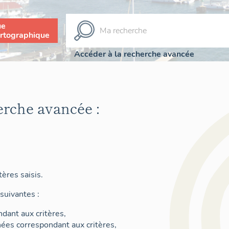
ue
rtographique
Accéder à la recherche avancée
erche avancée :
ères saisis.
suivantes :
dant aux critères,
nées correspondant aux critères,