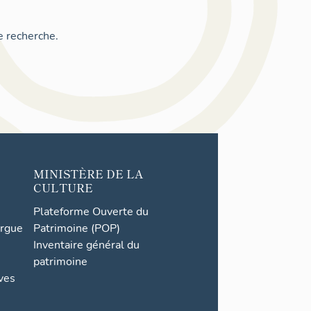
e recherche.
MINISTÈRE DE LA
CULTURE
Plateforme Ouverte du
orgue
Patrimoine (POP)
Inventaire général du
patrimoine
ives