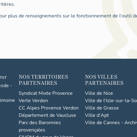
itères.
ur plus de renseignements sur le fonctionnement de l'outil d
zur
NOS TERRITOIRES
NOS VILLES
PARTENAIRES
PARTENAIRES
esde -
Syndicat Mixte Provence
Ville de Nice
rimoine
Verte Verdon
Ville de l'Isle-sur-la-S
CC Alpes Provence Verdon
Ville de Grasse
Département de Vaucluse
Ville d'Apt
Parc des Baronnies
Ville de Cannes - Arch
provençales