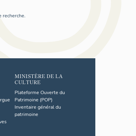
e recherche.
MINISTÈRE DE LA
CULTURE
Plateforme Ouverte du
orgue
Patrimoine (POP)
Inventaire général du
patrimoine
ives