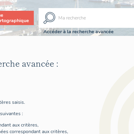
ue
rtographique
Accéder à la recherche avancée
erche avancée :
ères saisis.
suivantes :
dant aux critères,
nées correspondant aux critères,