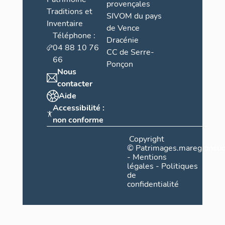
provençales
Traditions et
SIVOM du pays
Inventaire
de Vence
Téléphone :
Dracénie
04 88 10 76
CC de Serre-
66
Ponçon
Nous
contacter
Aide
Accessibilité :
non conforme
Copyright
©
Patrimages.maregionsud
-
Mentions
légales
-
Politiques
de
confidentialité