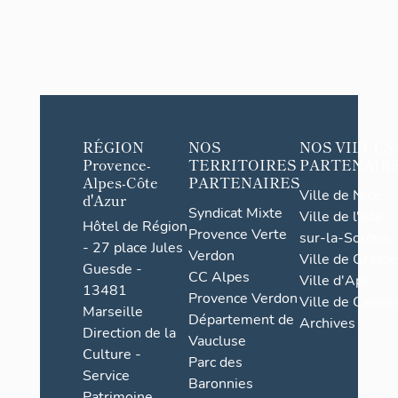
RÉGION
NOS
NOS VILLES
Provence-
TERRITOIRES
PARTENAIR
Alpes-Côte
PARTENAIRES
Ville de Nice
d'Azur
Syndicat Mixte
Ville de l'Isle-
Hôtel de Région
Provence Verte
sur-la-Sorgue
- 27 place Jules
Verdon
Ville de Grasse
Guesde -
CC Alpes
Ville d'Apt
13481
Provence Verdon
Ville de Cannes
Marseille
Département de
Archives
Direction de la
Vaucluse
Culture -
Parc des
Service
Baronnies
Patrimoine