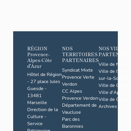
RÉGION
NOS
NOS VILLES
Provence-
TERRITOIRES
PARTENAIR
Alpes-Côte
PARTENAIRES
Ville de Nice
d'Azur
Syndicat Mixte
Ville de l'Isle-
Hôtel de Région
Provence Verte
sur-la-Sorgue
- 27 place Jules
Verdon
Ville de Grasse
Guesde -
CC Alpes
Ville d'Apt
13481
Provence Verdon
Ville de Cannes
Marseille
Département de
Archives
Direction de la
Vaucluse
Culture -
Parc des
Service
Baronnies
Patrimoine