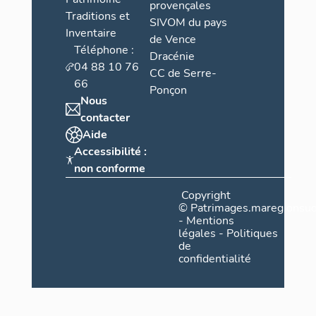
provençales
Traditions et
SIVOM du pays
Inventaire
de Vence
Téléphone :
Dracénie
04 88 10 76
CC de Serre-
66
Ponçon
Nous
contacter
Aide
Accessibilité :
non conforme
Copyright
©
Patrimages.maregionsud
-
Mentions
légales
-
Politiques
de
confidentialité