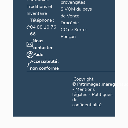
provençales
Traditions et
SIVOM du pays
Inventaire
de Vence
Téléphone :
Dracénie
04 88 10 76
CC de Serre-
66
Ponçon
Nous
contacter
Aide
Accessibilité :
non conforme
Copyright
©
Patrimages.maregionsud
-
Mentions
légales
-
Politiques
de
confidentialité