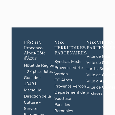
RÉGION
NOS
NOS VILLES
Provence-
TERRITOIRES
PARTENAIR
Alpes-Côte
PARTENAIRES
Ville de Nice
d'Azur
Syndicat Mixte
Ville de l'Isle-
Hôtel de Région
Provence Verte
sur-la-Sorgue
- 27 place Jules
Verdon
Ville de Grasse
Guesde -
CC Alpes
Ville d'Apt
13481
Provence Verdon
Ville de Cannes
Marseille
Département de
Archives
Direction de la
Vaucluse
Culture -
Parc des
Service
Baronnies
Patrimoine