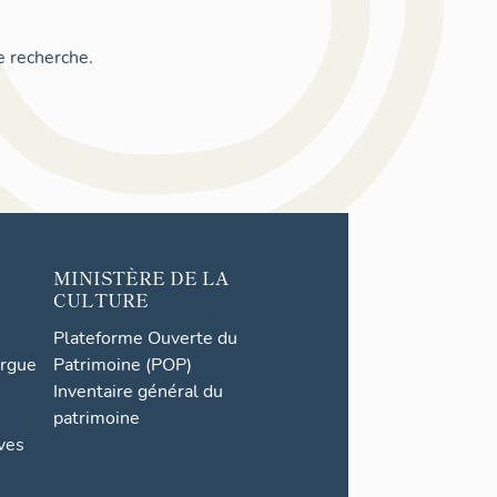
e recherche.
MINISTÈRE DE LA
CULTURE
Plateforme Ouverte du
orgue
Patrimoine (POP)
Inventaire général du
patrimoine
ives