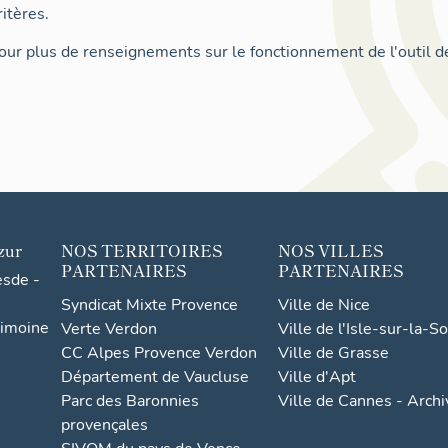
itères.
ur plus de renseignements sur le fonctionnement de l'outil d
zur
NOS TERRITOIRES
NOS VILLES
PARTENAIRES
PARTENAIRES
esde -
Syndicat Mixte Provence
Ville de Nice
rimoine
Verte Verdon
Ville de l'Isle-sur-la-S
CC Alpes Provence Verdon
Ville de Grasse
Département de Vaucluse
Ville d'Apt
Parc des Baronnies
Ville de Cannes - Arch
provençales