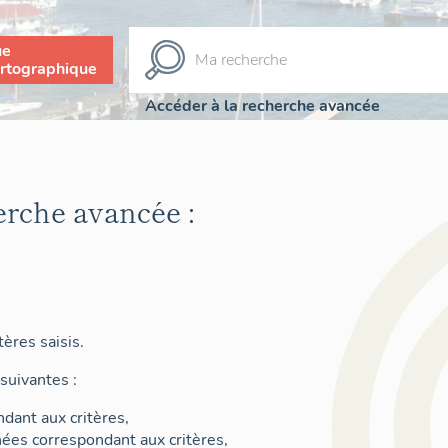
ue
rtographique
Accéder à la recherche avancée
erche avancée :
ères saisis.
suivantes :
dant aux critères,
nées correspondant aux critères,