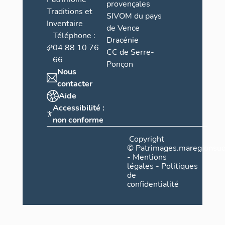
provençales
Traditions et
SIVOM du pays
Inventaire
de Vence
Téléphone :
Dracénie
04 88 10 76
CC de Serre-
66
Ponçon
Nous
contacter
Aide
Accessibilité :
non conforme
Copyright
©
Patrimages.maregionsud
-
Mentions
légales
-
Politiques
de
confidentialité