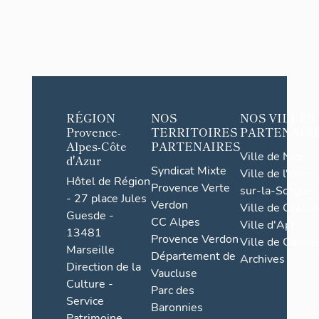
RÉGION
NOS
NOS VILLES
Provence-
TERRITOIRES
PARTENAIR
Alpes-Côte
PARTENAIRES
Ville de Nice
d'Azur
Syndicat Mixte
Ville de l'Isle-
Hôtel de Région
Provence Verte
sur-la-Sorgue
- 27 place Jules
Verdon
Ville de Grasse
Guesde -
CC Alpes
Ville d'Apt
13481
Provence Verdon
Ville de Cannes
Marseille
Département de
Archives
Direction de la
Vaucluse
Culture -
Parc des
Service
Baronnies
Patrimoine