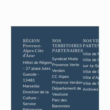
RÉGION
NOS
NOS VILLES
Provence-
TERRITOIRES
PARTENAIR
Alpes-Côte
PARTENAIRES
Ville de Nice
d'Azur
Syndicat Mixte
Ville de l'Isle-
Hôtel de Région
Provence Verte
sur-la-Sorgue
- 27 place Jules
Verdon
Ville de Grasse
Guesde -
CC Alpes
Ville d'Apt
13481
Provence Verdon
Ville de Cannes
Marseille
Département de
Archives
Direction de la
Vaucluse
Culture -
Parc des
Service
Baronnies
Patrimoine