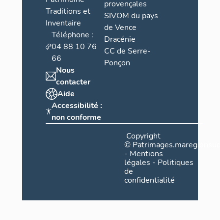
provençales
Traditions et
SIVOM du pays
Inventaire
de Vence
Téléphone :
Dracénie
04 88 10 76
CC de Serre-
66
Ponçon
Nous
contacter
Aide
Accessibilité :
non conforme
Copyright
©
Patrimages.maregionsud
-
Mentions
légales
-
Politiques
de
confidentialité