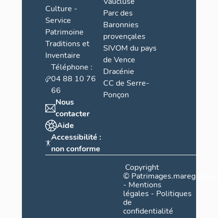
Vaucluse
Culture -
Parc des
Service
Baronnies
Patrimoine
provençales
Traditions et
SIVOM du pays
Inventaire
de Vence
Téléphone :
Dracénie
04 88 10 76
CC de Serre-
66
Ponçon
Nous
contacter
Aide
Accessibilité :
non conforme
Copyright
©
Patrimages.maregionsud
-
Mentions
légales
-
Politiques
de
confidentialité