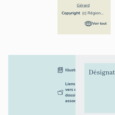
Gérard
Copyright
(c) Région
Provence-
Voir tout
Alpes-Côte
d'Azur -
Inventaire
général
Illustrations
Désignat
Liens
vers des
dossiers
associés