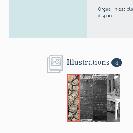
Orgue
: n'est pl
disparu.
Illustrations
4