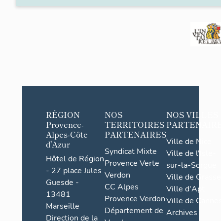
RÉGION
NOS
NOS VILLES
Provence-
TERRITOIRES
PARTENAIR
Alpes-Côte
PARTENAIRES
Ville de Nice
d'Azur
Syndicat Mixte
Ville de l'Isle-
Hôtel de Région
Provence Verte
sur-la-Sorgue
- 27 place Jules
Verdon
Ville de Grasse
Guesde -
CC Alpes
Ville d'Apt
13481
Provence Verdon
Ville de Cannes
Marseille
Département de
Archives
Direction de la