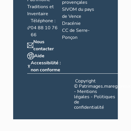
provençales
Traditions et
SIVOM du pays
Inventaire
de Vence
Téléphone :
Dracénie
04 88 10 76
CC de Serre-
66
Ponçon
Nous
contacter
Aide
Accessibilité :
non conforme
Copyright
©
Patrimages.maregionsud
-
Mentions
légales
-
Politiques
de
confidentialité