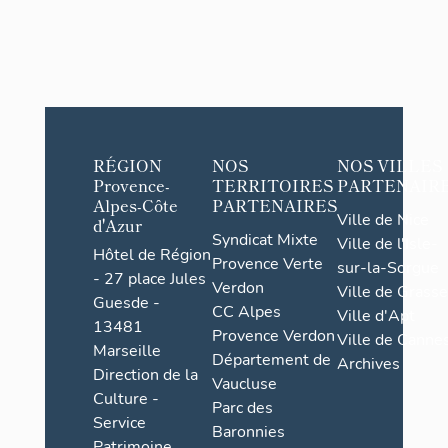
RÉGION
NOS
NOS VILLES
Provence-
TERRITOIRES
PARTENAIR
Alpes-Côte
PARTENAIRES
Ville de Nice
d'Azur
Syndicat Mixte
Ville de l'Isle-
Hôtel de Région
Provence Verte
sur-la-Sorgue
- 27 place Jules
Verdon
Ville de Grasse
Guesde -
CC Alpes
Ville d'Apt
13481
Provence Verdon
Ville de Cannes
Marseille
Département de
Archives
Direction de la
Vaucluse
Culture -
Parc des
Service
Baronnies
Patrimoine