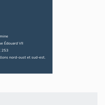
mine
ue
Édouard VII
2013 BK 253
illons nord-oust et sud-est.