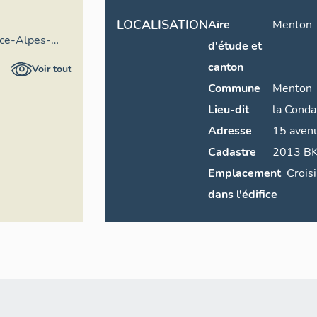
LOCALISATION
Aire
Menton
nce-Alpes-
d'étude et
entaire
canton
Voir tout
Commune
Menton
Lieu-dit
la
Conda
Adresse
15
aven
Cadastre
Emplacement
Crois
dans l'édifice