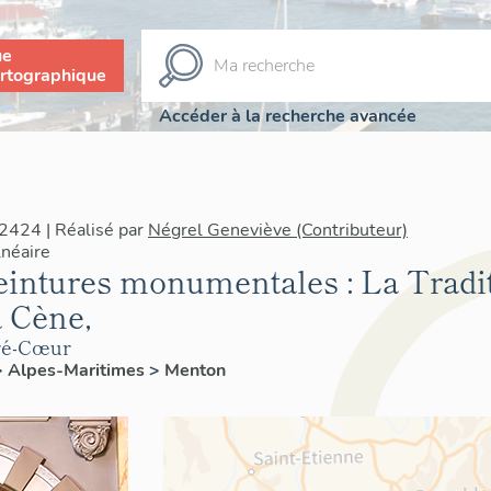
ue
rtographique
Accéder à la recherche avancée
2424 | Réalisé par
Négrel Geneviève (Contributeur)
néaire
intures monumentales : La Traditi
a Cène,
cré-Cœur
>
Alpes-Maritimes
>
Menton