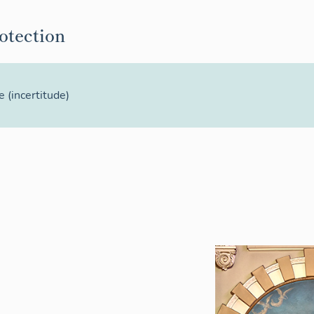
rotection
e
(incertitude)