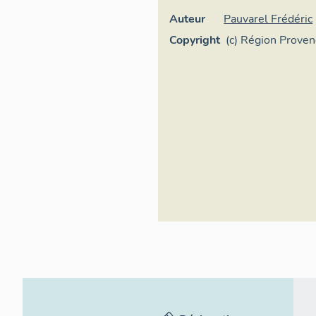
Auteur
Pauvarel Frédéric
Copyright
(c) Région Prove
Côte d'Azur - Inv
général