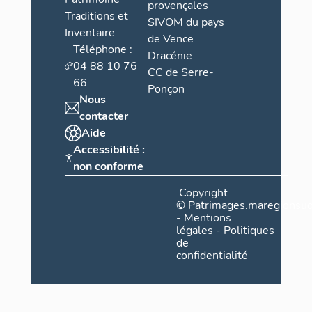
provençales
Traditions et
SIVOM du pays
Inventaire
de Vence
Téléphone :
Dracénie
04 88 10 76
CC de Serre-
66
Ponçon
Nous
contacter
Aide
Accessibilité :
non conforme
Copyright
©
Patrimages.maregionsud
-
Mentions
légales
-
Politiques
de
confidentialité