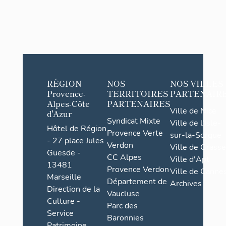
RÉGION
NOS
NOS VILLES
Provence-
TERRITOIRES
PARTENAIR
Alpes-Côte
PARTENAIRES
Ville de Nice
d'Azur
Syndicat Mixte
Ville de l'Isle-
Hôtel de Région
Provence Verte
sur-la-Sorgue
- 27 place Jules
Verdon
Ville de Grasse
Guesde -
CC Alpes
Ville d'Apt
13481
Provence Verdon
Ville de Cannes
Marseille
Département de
Archives
Direction de la
Vaucluse
Culture -
Parc des
Service
Baronnies
Patrimoine