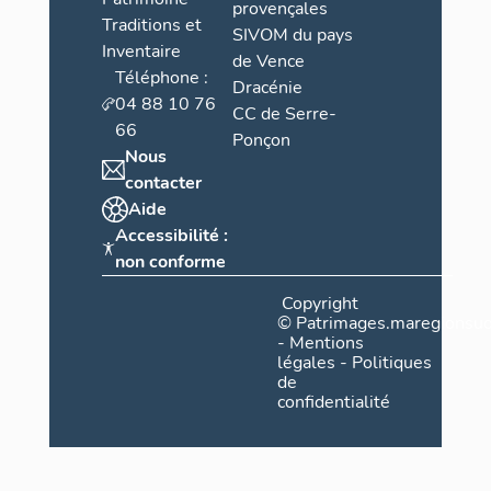
provençales
Traditions et
SIVOM du pays
Inventaire
de Vence
Téléphone :
Dracénie
04 88 10 76
CC de Serre-
66
Ponçon
Nous
contacter
Aide
Accessibilité :
non conforme
Copyright
©
Patrimages.maregionsud
-
Mentions
légales
-
Politiques
de
confidentialité