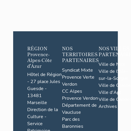
RÉGION
NOS
NOS VILLES
Provence-
TERRITOIRES
PARTENAIR
Alpes-Côte
PARTENAIRES
Ville de Nice
d'Azur
Syndicat Mixte
Ville de l'Isle-
Hôtel de Région
Provence Verte
sur-la-Sorgue
- 27 place Jules
Verdon
Ville de Grasse
Guesde -
CC Alpes
Ville d'Apt
13481
Provence Verdon
Ville de Cannes
Marseille
Département de
Archives
Direction de la
Vaucluse
Culture -
Parc des
Service
Baronnies
Patrimoine