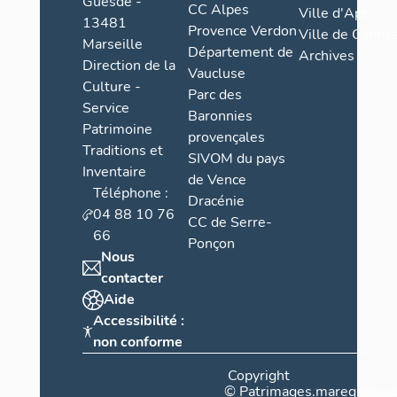
Guesde -
CC Alpes
Ville d'Apt
13481
Provence Verdon
Ville de Cannes
Marseille
Département de
Archives
Direction de la
Vaucluse
Culture -
Parc des
Service
Baronnies
Patrimoine
provençales
Traditions et
SIVOM du pays
Inventaire
de Vence
Téléphone :
Dracénie
04 88 10 76
CC de Serre-
66
Ponçon
Nous
contacter
Aide
Accessibilité :
non conforme
Copyright
©
Patrimages.maregionsud