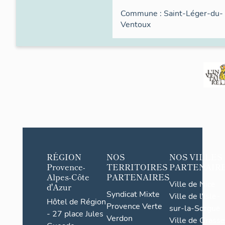
Commune :
Saint-Léger-du-
Ventoux
RÉGION
NOS
NOS VILLES
Provence-
TERRITOIRES
PARTENAIR
Alpes-Côte
PARTENAIRES
Ville de Nice
d'Azur
Syndicat Mixte
Ville de l'Isle-
Hôtel de Région
Provence Verte
sur-la-Sorgue
- 27 place Jules
Verdon
Ville de Grasse