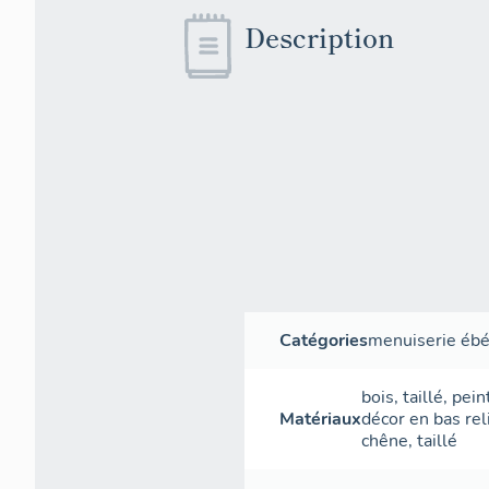
Description
Catégories
menuiserie ébé
bois
,
taillé
,
pein
Matériaux
décor en bas rel
chêne
,
taillé