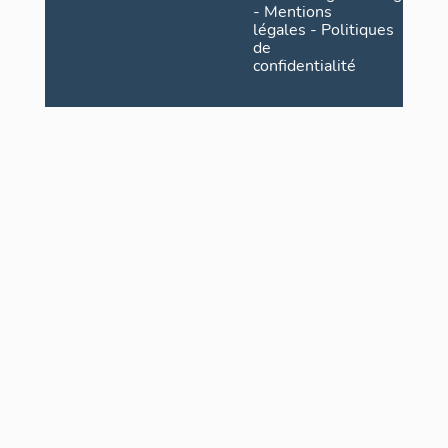
-
Mentions
légales
-
Politiques
de
confidentialité