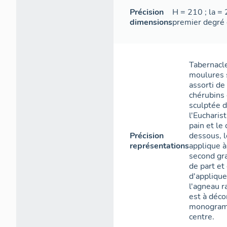
Précision
H = 210 ; la =
dimensions
premier degré d
Tabernacle
moulures s
assorti de
chérubins 
sculptée d
l'Eucharist
pain et le
Précision
dessous, l
représentations
applique à
second gra
de part et
d'applique
l'agneau r
est à déco
monogramm
centre.