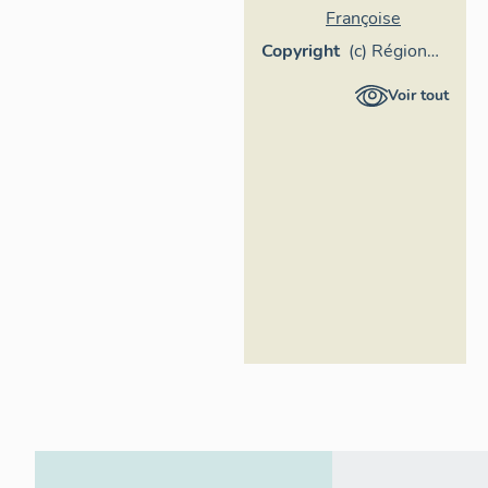
Françoise
Copyright
(c) Région
Provence-
Voir tout
Alpes-Côte
d'Azur -
Inventaire
général