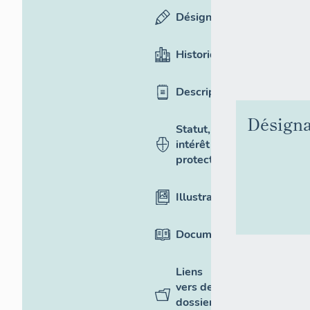
Désignation
Historique
Description
Désigna
Statut,
intérêt et
protection
Illustrations
Documentation
Liens
vers des
dossiers