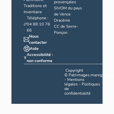
provençales
Traditions et
SIVOM du pays
Inventaire
de Vence
Téléphone :
Dracénie
04 88 10 76
CC de Serre-
66
Ponçon
Nous
contacter
Aide
Accessibilité :
non conforme
Copyright
©
Patrimages.maregionsud
-
Mentions
légales
-
Politiques
de
confidentialité