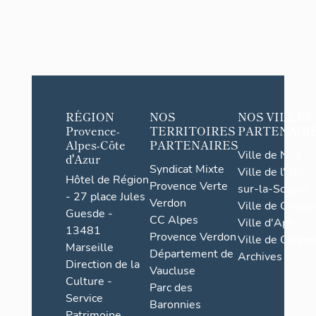
RÉGION
NOS
NOS VILLES
Provence-
TERRITOIRES
PARTENAIR
Alpes-Côte
PARTENAIRES
Ville de Nice
d'Azur
Syndicat Mixte
Ville de l'Isle-
Hôtel de Région
Provence Verte
sur-la-Sorgue
- 27 place Jules
Verdon
Ville de Grasse
Guesde -
CC Alpes
Ville d'Apt
13481
Provence Verdon
Ville de Cannes
Marseille
Département de
Archives
Direction de la
Vaucluse
Culture -
Parc des
Service
Baronnies
Patrimoine