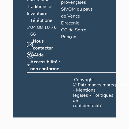
provençales
Traditions et
SIVOM du pays
Inventaire
de Vence
Téléphone :
Dracénie
04 88 10 76
CC de Serre-
66
Ponçon
Nous
contacter
Aide
Accessibilité :
non conforme
Copyright
©
Patrimages.maregionsud
-
Mentions
légales
-
Politiques
de
confidentialité