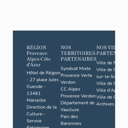
RÉGION
NOS
NOS VILLES
Provence-
TERRITOIRES
PARTENAIR
Alpes-Côte
PARTENAIRES
Ville de Nice
d'Azur
Syndicat Mixte
Ville de l'Isle-
Hôtel de Région
Provence Verte
sur-la-Sorgue
- 27 place Jules
Verdon
Ville de Grasse
Guesde -
CC Alpes
Ville d'Apt
13481
Provence Verdon
Ville de Cannes
Marseille
Département de
Archives
Direction de la
Vaucluse
Culture -
Parc des
Service
Baronnies
Patrimoine