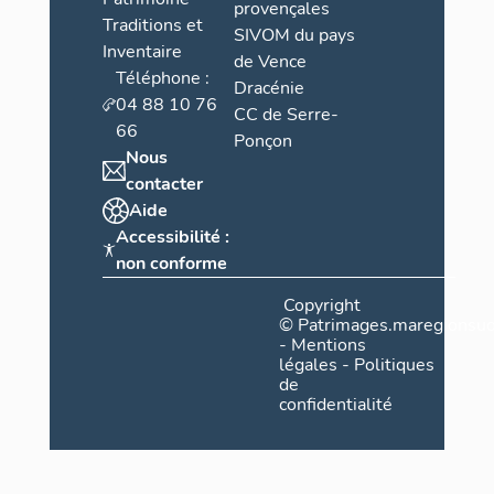
provençales
Traditions et
SIVOM du pays
Inventaire
de Vence
Téléphone :
Dracénie
04 88 10 76
CC de Serre-
66
Ponçon
Nous
contacter
Aide
Accessibilité :
non conforme
Copyright
©
Patrimages.maregionsud
-
Mentions
légales
-
Politiques
de
confidentialité