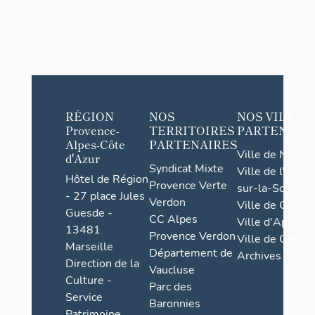
RÉGION
NOS
NOS VILLES
Provence-
TERRITOIRES
PARTENAIR
Alpes-Côte
PARTENAIRES
Ville de Nice
d'Azur
Syndicat Mixte
Ville de l'Isle-
Hôtel de Région
Provence Verte
sur-la-Sorgue
- 27 place Jules
Verdon
Ville de Grasse
Guesde -
CC Alpes
Ville d'Apt
13481
Provence Verdon
Ville de Cannes
Marseille
Département de
Archives
Direction de la
Vaucluse
Culture -
Parc des
Service
Baronnies
Patrimoine