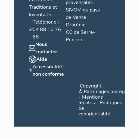
provençales
Traditions et
SIVOM du pays
Inventaire
de Vence
Téléphone :
Dracénie
04 88 10 76
CC de Serre-
66
Ponçon
Nous
contacter
Aide
Accessibilité :
non conforme
Copyright
©
Patrimages.maregionsud
-
Mentions
légales
-
Politiques
de
confidentialité