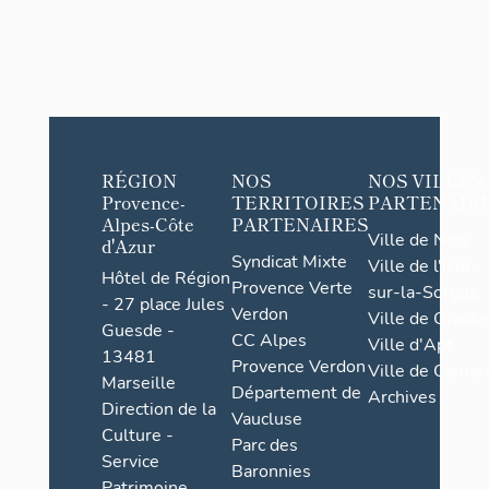
RÉGION
NOS
NOS VILLES
Provence-
TERRITOIRES
PARTENAIR
Alpes-Côte
PARTENAIRES
Ville de Nice
d'Azur
Syndicat Mixte
Ville de l'Isle-
Hôtel de Région
Provence Verte
sur-la-Sorgue
- 27 place Jules
Verdon
Ville de Grasse
Guesde -
CC Alpes
Ville d'Apt
13481
Provence Verdon
Ville de Cannes
Marseille
Département de
Archives
Direction de la
Vaucluse
Culture -
Parc des
Service
Baronnies
Patrimoine