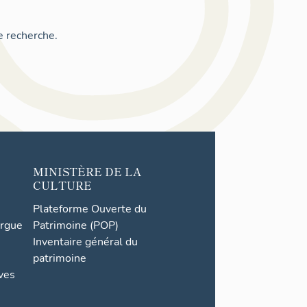
e recherche.
MINISTÈRE DE LA
CULTURE
Plateforme Ouverte du
orgue
Patrimoine (POP)
Inventaire général du
patrimoine
ives