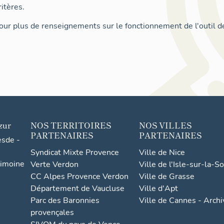
itères.
ur plus de renseignements sur le fonctionnement de l'outil d
zur
NOS TERRITOIRES
NOS VILLES
PARTENAIRES
PARTENAIRES
esde -
Syndicat Mixte Provence
Ville de Nice
rimoine
Verte Verdon
Ville de l'Isle-sur-la-S
CC Alpes Provence Verdon
Ville de Grasse
Département de Vaucluse
Ville d'Apt
Parc des Baronnies
Ville de Cannes - Arch
provençales