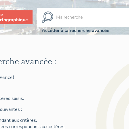
ue
rtographique
Accéder à la recherche avancée
erche avancée :
ovence)
ères saisis.
suivantes :
dant aux critères,
nées correspondant aux critères,