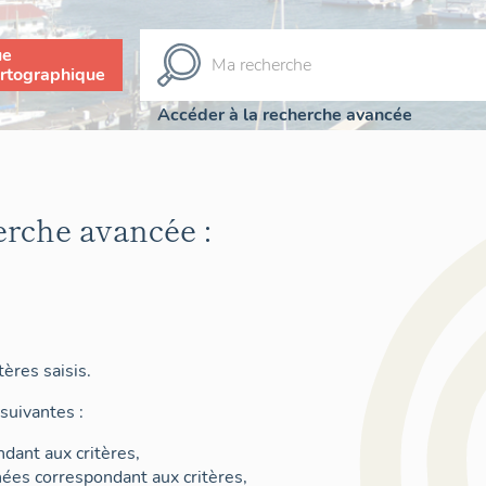
ue
rtographique
Accéder à la recherche avancée
erche avancée :
ères saisis.
suivantes :
dant aux critères,
nées correspondant aux critères,