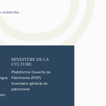
e recherche.
MINISTÈRE DE LA
CULTURE
Plateforme Ouverte du
orgue
Patrimoine (POP)
Inventaire général du
patrimoine
ives