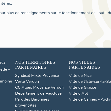
itères.
ur plus de renseignements sur le fonctionnement de l'outil d
zur
NOS TERRITOIRES
NOS VILLES
PARTENAIRES
PARTENAIRES
esde -
Syndicat Mixte Provence
Ville de Nice
rimoine
Verte Verdon
Ville de l'Isle-sur-la-S
CC Alpes Provence Verdon
Ville de Grasse
Département de Vaucluse
Ville d'Apt
Parc des Baronnies
Ville de Cannes - Arch
provençales