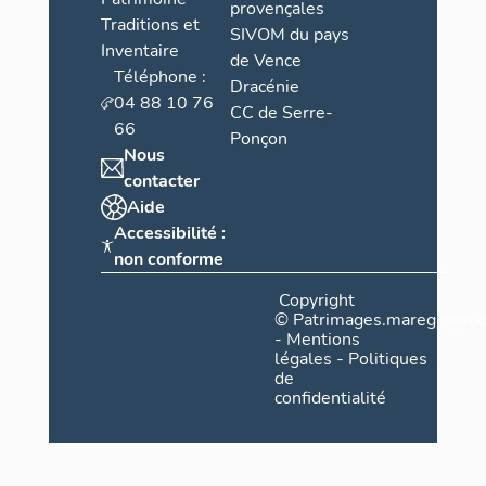
provençales
Traditions et
SIVOM du pays
Inventaire
de Vence
Téléphone :
Dracénie
04 88 10 76
CC de Serre-
66
Ponçon
Nous
contacter
Aide
Accessibilité :
non conforme
Copyright
©
Patrimages.maregionsud
-
Mentions
légales
-
Politiques
de
confidentialité