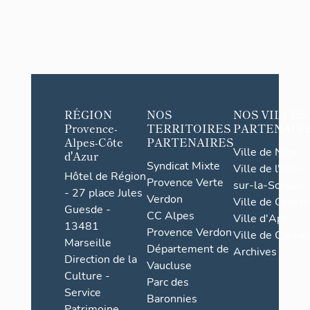
RÉGION
NOS
NOS VILLES
Provence-
TERRITOIRES
PARTENAIR
Alpes-Côte
PARTENAIRES
Ville de Nice
d'Azur
Syndicat Mixte
Ville de l'Isle-
Hôtel de Région
Provence Verte
sur-la-Sorgue
- 27 place Jules
Verdon
Ville de Grasse
Guesde -
CC Alpes
Ville d'Apt
13481
Provence Verdon
Ville de Cannes
Marseille
Département de
Archives
Direction de la
Vaucluse
Culture -
Parc des
Service
Baronnies
Patrimoine