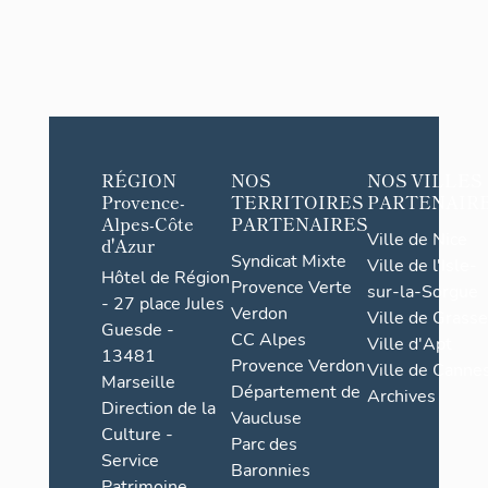
RÉGION
NOS
NOS VILLES
Provence-
TERRITOIRES
PARTENAIR
Alpes-Côte
PARTENAIRES
Ville de Nice
d'Azur
Syndicat Mixte
Ville de l'Isle-
Hôtel de Région
Provence Verte
sur-la-Sorgue
- 27 place Jules
Verdon
Ville de Grasse
Guesde -
CC Alpes
Ville d'Apt
13481
Provence Verdon
Ville de Cannes
Marseille
Département de
Archives
Direction de la
Vaucluse
Culture -
Parc des
Service
Baronnies
Patrimoine