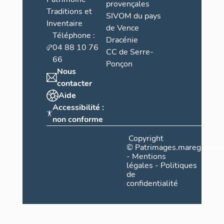
provençales
Traditions et
SIVOM du pays
Inventaire
de Vence
Téléphone :
Dracénie
04 88 10 76
CC de Serre-
66
Ponçon
Nous
contacter
Aide
Accessibilité :
non conforme
Copyright
©
Patrimages.maregionsud
-
Mentions
légales
-
Politiques
de
confidentialité