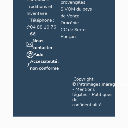
provençales
Traditions et
SIVOM du pays
Inventaire
de Vence
Téléphone :
Dracénie
04 88 10 76
CC de Serre-
66
Ponçon
Nous
contacter
Aide
Accessibilité :
non conforme
Copyright
©
Patrimages.maregionsud
-
Mentions
légales
-
Politiques
de
confidentialité