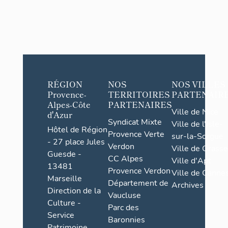
RÉGION
NOS
NOS VILLES
Provence-
TERRITOIRES
PARTENAIR
Alpes-Côte
PARTENAIRES
Ville de Nice
d'Azur
Syndicat Mixte
Ville de l'Isle-
Hôtel de Région
Provence Verte
sur-la-Sorgue
- 27 place Jules
Verdon
Ville de Grasse
Guesde -
CC Alpes
Ville d'Apt
13481
Provence Verdon
Ville de Cannes
Marseille
Département de
Archives
Direction de la
Vaucluse
Culture -
Parc des
Service
Baronnies
Patrimoine