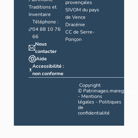
provençales
Traditions et
SIVOM du pays
Inventaire
de Vence
Téléphone :
Dracénie
04 88 10 76
CC de Serre-
66
Ponçon
Nous
contacter
Aide
Accessibilité :
non conforme
Copyright
©
Patrimages.maregionsud
-
Mentions
légales
-
Politiques
de
confidentialité