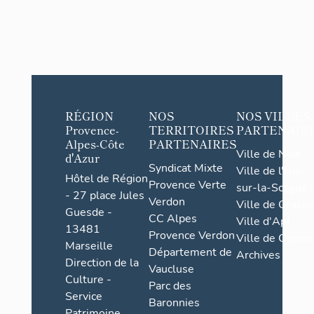
RÉGION
NOS
NOS VILLES
Provence-
TERRITOIRES
PARTENAIR
Alpes-Côte
PARTENAIRES
Ville de Nice
d'Azur
Syndicat Mixte
Ville de l'Isle-
Hôtel de Région
Provence Verte
sur-la-Sorgue
- 27 place Jules
Verdon
Ville de Grasse
Guesde -
CC Alpes
Ville d'Apt
13481
Provence Verdon
Ville de Cannes
Marseille
Département de
Archives
Direction de la
Vaucluse
Culture -
Parc des
Service
Baronnies
Patrimoine